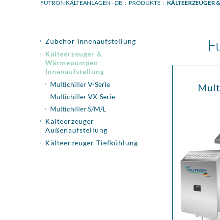
FUTRON KÄLTEANLAGEN - DE
PRODUKTE
KÄLTEERZEUGER 
Navigation
F
Zubehör Innenaufstellung
überspringen
Kälteerzeuger &
Wärmepumpen
Innenaufstellung
Multichiller V-Serie
Mult
Multichiller VX-Serie
Multichiller S/M/L
Kälteerzeuger
Außenaufstellung
Kälteerzeuger Tiefkühlung